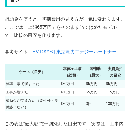
ョン
補助金を使うと、初期費用の見え方が一気に変わります。
ここでは「上限65万円」をそのまま当てはめたモデル
で、比較の目安を作ります。
参考サイト：
EV DAYS | 東京電力エナジーパートナー
本体＋工事
国補助
実質負担
ケース（目安）
（総額）
（最大）
の目安
標準工事で収まった
130万円
65万円
65万円
工事が増えた
180万円
65万円
115万円
補助金が使えない（要件外・受
130万円
0円
130万円
付終了など）
この表は“最大額”で単純化した目安です。実際は、工事内