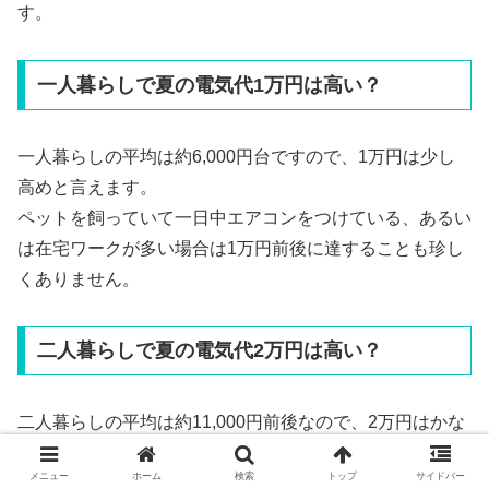
す。
一人暮らしで夏の電気代1万円は高い？
一人暮らしの平均は約6,000円台ですので、1万円は少し
高めと言えます。
ペットを飼っていて一日中エアコンをつけている、あるい
は在宅ワークが多い場合は1万円前後に達することも珍し
くありません。
二人暮らしで夏の電気代2万円は高い？
二人暮らしの平均は約11,000円前後なので、2万円はかな
り高い水準です。
メニュー
ホーム
検索
トップ
サイドバー
古いエアコンを使っていたり、それぞれ別の部屋で長時間