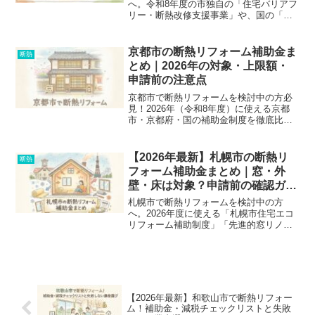
へ。令和8年度の市独自の「住宅バリアフ
リー・断熱改修支援事業」や、国の「窓
リノベ2026」との併用注意点、固定資産
税減額まで徹底解説。着工前の申請条件
や対象外になる失敗例も紹介します。
京都市の断熱リフォーム補助金ま
断熱
とめ｜2026年の対象・上限額・
申請前の注意点
京都市で断熱リフォームを検討中の方必
見！2026年（令和8年度）に使える京都
市・京都府・国の補助金制度を徹底比
較。対象工事や上限額（最大120万円な
ど）、申請前に絶対に知っておくべき
「着工前申請」のルールなどを分かりや
【2026年最新】札幌市の断熱リ
断熱
すく解説します。補助金で損をしないた
フォーム補助金まとめ｜窓・外
めの業者選びのポイントも紹介。
壁・床は対象？申請前の確認ガイ
ド
札幌市で断熱リフォームを検討中の方
へ。2026年度に使える「札幌市住宅エコ
リフォーム補助制度」「先進的窓リノベ
2026」の違いや併用可否、対象工事から
業者選びの注意点まで徹底解説。申請ミ
スを防ぐチェックリスト付き。
【2026年最新】和歌山市で断熱リフォー
ム！補助金・減税チェックリストと失敗