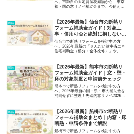
へ。市独自の固定資産税減額から、東京
都・国の窓リノベ補助金まで、今使える
制度を分かりやすく整理しました。対象
工事や申請前の注意点、失敗しない業者
選びの落とし穴まで、リフォーム前に必
【2026年最新】仙台市の断熱リ
断熱
ず知っておきたい情報を徹底解説しま
フォーム補助金ガイド！対象工
す。
事・併用可否と絶対に損しない申
請術
仙台市で断熱リフォームを検討中の方
へ。2026年最新の「せんだい健幸省エネ
住宅補助金（部分・全体改修）」や、国
の「先進的窓リノベ2026」など、複雑な
補助金制度を徹底解説。国・県・市との
併用可否や、失敗しない申請順序、対象
【2026年最新】熊本市の断熱リ
断熱
工事について分かりやすくまとめまし
フォーム補助金ガイド｜窓・壁・
た。自己負担を抑えて快適な住まいを手
床の対象制度と申請前チェック
に入れましょう！
熊本市で断熱リフォームを検討中の方
へ。2026年最新の国・県・市の補助金を
混同せずに整理！先進的窓リノベ2026な
ど、あなたの家の悩みに合う制度の選び
方と、申請前に知っておくべき注意点を
徹底解説します。
【2026年最新】船橋市の断熱リ
断熱
フォーム補助金まとめ｜内窓・床
断熱・申請条件まで解説
船橋市で断熱リフォームを検討中の方