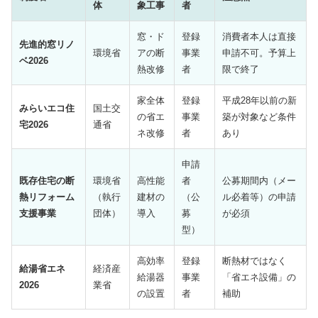
体
象工事
者
窓・ド
登録
消費者本人は直接
先進的窓リノ
環境省
アの断
事業
申請不可。予算上
ベ2026
熱改修
者
限で終了
家全体
登録
平成28年以前の新
みらいエコ住
国土交
の省エ
事業
築が対象など条件
宅2026
通省
ネ改修
者
あり
申請
既存住宅の断
環境省
高性能
者
公募期間内（メー
熱リフォーム
（執行
建材の
（公
ル必着等）の申請
支援事業
団体）
導入
募
が必須
型）
高効率
登録
断熱材ではなく
給湯省エネ
経済産
給湯器
事業
「省エネ設備」の
2026
業省
の設置
者
補助