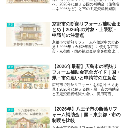
へ。2026年に使える国の補助金（住宅省
エネ2026など）と市の固定資産税減額制
度の違い、対象外リスクまで分かりやす
く解説。見積もり前に必見のチェックリ
ストも公開中です。
京都市の断熱リフォーム補助金ま
断熱
とめ｜2026年の対象・上限額・
申請前の注意点
京都市で断熱リフォームを検討中の方必
見！2026年（令和8年度）に使える京都
市・京都府・国の補助金制度を徹底比
較。対象工事や上限額（最大120万円な
ど）、申請前に絶対に知っておくべき
「着工前申請」のルールなどを分かりや
【2026年最新】広島市の断熱リ
断熱
すく解説します。補助金で損をしないた
フォーム補助金完全ガイド｜国・
めの業者選びのポイントも紹介。
県・市の違いと申請前の注意点
広島市で断熱リフォームを検討中の方必
見！2026年に使える国・県・市の補助金
と固定資産税軽減の違い、併用可否、申
請前の絶対確認事項を分かりやすく解
説。工事前に読んで、数万〜数十万円の
取り逃しを防ぎましょう。
【2026年】八王子市の断熱リフ
断熱
ォーム補助金｜国・東京都・市の
制度を比較
八王子市で断熱リフォームを検討中の方