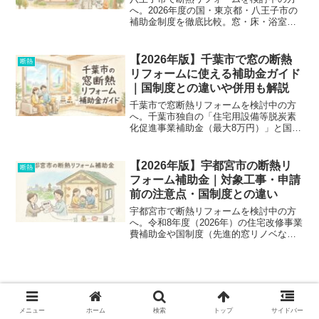
へ。2026年度の国・東京都・八王子市の
補助金制度を徹底比較。窓・床・浴室な
どの対象工事や、契約前に知るべき失敗
しない申請順序、業者の選び方を分かり
やすく解説します。
【2026年版】千葉市で窓の断熱
断熱
リフォームに使える補助金ガイド
｜国制度との違いや併用も解説
千葉市で窓断熱リフォームを検討中の方
へ。千葉市独自の「住宅用設備等脱炭素
化促進事業補助金（最大8万円）」と国の
「先進的窓リノベ2026」の違い、併用時
の注意点、申請前のチェックリストを徹
底解説。失敗しないための業者選びのポ
【2026年版】宇都宮市の断熱リ
断熱
イントも紹介します。
フォーム補助金｜対象工事・申請
前の注意点・国制度との違い
宇都宮市で断熱リフォームを検討中の方
へ。令和8年度（2026年）の住宅改修事業
費補助金や国制度（先進的窓リノベな
ど）の対象工事、上限額、申請順序、併
用不可の注意点を分かりやすく解説。見
積もり前に確認すべき失敗しないチェッ
クリストも公開中です。
メニュー
ホーム
検索
トップ
サイドバー
【2026年】八王子市の断熱リフォーム補