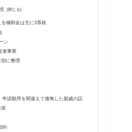
次
える補助金は主に3系統
金
ーン
促進事業
位別に整理
】申請順序を間違えて後悔した親戚の話
較表
契約