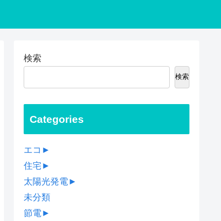
検索
検索
Categories
エコ
►
住宅
►
太陽光発電
►
未分類
節電
►