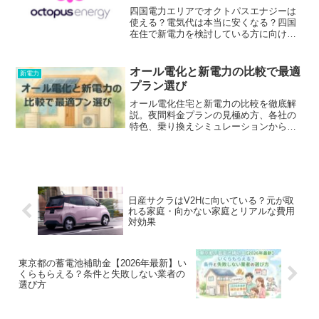
底解説
四国電力エリアでオクトパスエナジーは
使える？電気代は本当に安くなる？四国
在住で新電力を検討している方に向け
て、四国電力との料金比較、リアルなメ
リット・デメリット、市場連動型プラン
のリスクまで分かりやすく解説します。
オール電化と新電力の比較で最適
新電力
プラン選び
オール電化住宅と新電力の比較を徹底解
説。夜間料金プランの見極め方、各社の
特色、乗り換えシミュレーションから停
電リスクまで、あなたの使い方に合う選
び方をわかりやすく整理。
日産サクラはV2Hに向いている？元が取
れる家庭・向かない家庭とリアルな費用
対効果
東京都の蓄電池補助金【2026年最新】い
くらもらえる？条件と失敗しない業者の
選び方