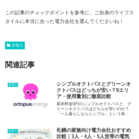
この記事のチェックポイントを参考に、ご自身のライフス
タイルに本当に合った電力会社を選んでくださいね！
新電力
関連記事
シンプルオクトパスとグリーンオ
新電力
クトパスはどっちが安い？9エリ
ア・使用量別に徹底比較
基本料金0円のシンプルオクトパスと、グ
リーンオクトパスはどちらが安いのか？
「一人暮らしならシンプル」という単な
る噂ではなく、地域・契約アンペア・使
用量・燃料費調整額の4条件から料金が逆
転するラインを徹底比較。1年後の自動移
札幌の家族向け電力会社おすすめ
新電力
行の注意点も解説します。
比較｜3人・4人・5人世帯の電気