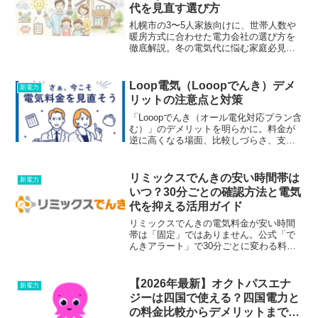
代を見直す選び方
札幌市の3〜5人家族向けに、世帯人数や
暖房方式に合わせた電力会社の選び方を
徹底解説。冬の電気代に悩む家庭必見！
ランキングを鵜呑みにせず、失敗しない
ためのチェックリストやおすすめの乗り
換え先タイプを紹介します。
Loop電気（Looopでんき）デメ
新電力
リットの注意点と対策
「Looopでんき（オール電化対応プラン含
む）」のデメリットを明らかに。料金が
逆に高くなる場面、比較しづらさ、支払
い制約など不安点を客観的に整理し、回
避策と判断軸も提示します。安心して選
びたい方必見です。
リミックスでんきの安い時間帯は
新電力
いつ？30分ごとの確認方法と電気
代を抑える活用ガイド
リミックスでんきの電気料金が安い時間
帯は「固定」ではありません。公式「で
んきアラート」で30分ごとに変わる料金
を確認し、昼間などの安い時間帯に家電
を動かして電気代を節約する具体的な手
順を解説します。市場連動型の不安もス
【2026年最新】オクトパスエナ
新電力
ッキリ解消！
ジーは四国で使える？四国電力と
の料金比較からデメリットまで徹