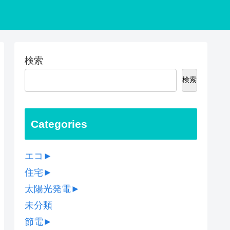
検索
検索
Categories
エコ
►
住宅
►
太陽光発電
►
未分類
節電
►