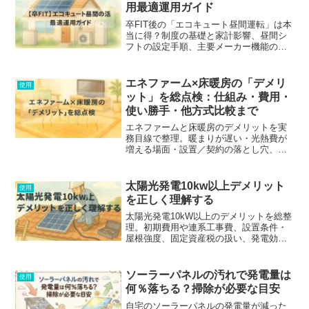
用最適運用ガイド
卒FIT後の「エコキュート昼間運転」は本
当に得？制度の基礎と家計影響、昼間シ
フトの設定手順、主要メーカー機能の違
い、損益分岐の考え方を一次情報で分か
りやすく整理。
エネファーム×床暖房の「デメリ
使用
ット」を総点検：仕組み・費用・
使い勝手・他方式比較まで
エネファームと床暖房のデメリットを実
務目線で整理。暖まりが遅い・光熱費が
増える場面・設置／契約の落とし穴、そ
してエコキュート／エコジョーズとの比
較までやさしく解説。
太陽光発電10kw以上デメリット
使用
を正しく理解する
太陽光発電10kW以上のデメリットを総整
理。初期費用や連系工事費、設置条件・
屋根強度、固定資産税の扱い、発電効率
低下リスクまで、判断材料を過不足なく
解説。
ソーラーパネルの汚れで発電量は
使用
何％落ちる？掃除が必要な目安
自宅のソーラーパネルの発電量が減った