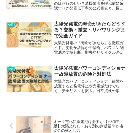
のは汚れのせい？清掃業者を呼ぶ前に確
認すべき発電低下率の公式目安と、掃除
が必要かどうかの判断基準を分かりやす
く解説します。無駄な費用を払わないた
めの診断ステップや費用対効果の計算方
太陽光発電の寿命がきたらどうす
使用
法も公開。
る？交換・撤去・リパワリングま
で完全ガイド
太陽光発電の「寿命がきたら」を徹底ガ
イド。劣化か故障かの診断、パワコン/蓄
電池の交換判断、撤去やリサイクルの実
務、卒FIT後の最適化まで、最新ガイドラ
インに基づき分かりやすく解説。
太陽光発電パワーコンディショナ
使用
ー故障放置の危険と対処法
太陽光のパワーコンディショナー故障を
放置すると発電停止や売電減だけでな
く、安全リスクも拡大。日常点検〜緊急
時の初動、修理と交換の基準まで実務目
線で整理。
オール電化に蓄電池は必要か【2026年
版】太陽光なし・あり別の判断基準と補
助金の落とし穴