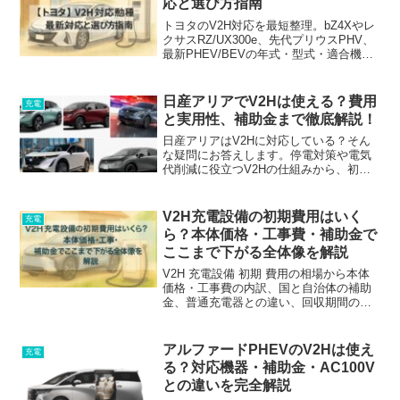
応と選び方指南
トヨタのV2H対応を最短整理。bZ4Xやレ
クサスRZ/UX300e、先代プリウスPHV、
最新PHEV/BEVの年式・型式・適合機
器・注意点を一気通貫で解説。家まるご
と給電の仕組みや設置費用の勘所も網
羅。
日産アリアでV2Hは使える？費用
充電
と実用性、補助金まで徹底解説！
日産アリアはV2Hに対応している？そん
な疑問にお答えします。停電対策や電気
代削減に役立つV2Hの仕組みから、初期
費用、最新の補助金情報までを徹底検
証。アリアでV2Hを導入すべきか迷って
いる方は必見です。
V2H充電設備の初期費用はいく
充電
ら？本体価格・工事費・補助金で
ここまで下がる全体像を解説
V2H 充電設備 初期 費用の相場から本体
価格・工事費の内訳、国と自治体の補助
金、普通充電器との違い、回収期間の目
安までをわかりやすく解説します。
アルファードPHEVのV2Hは使え
充電
る？対応機器・補助金・AC100V
との違いを完全解説