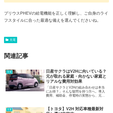
プリウスPHEVの給電機能を正しく理解し、ご自身のライ
フスタイルに合った最適な備えを選んでくださいね。
充電
関連記事
日産サクラはV2Hに向いている？
充電
元が取れる家庭・向かない家庭と
リアルな費用対効果
「日産サクラとV2Hの組み合わせは本当
にお得？」そんな疑問を持つ方へ。導入
費用、補助金、停電時の実態から、元が
取れる家庭・向かない家庭の条件を徹底
解説。太陽光の有無や卒FIT対策など、営
業トーク抜きのリアルな判断基準がわか
【トヨタ】V2H 対応車種最新対
充電
ります。