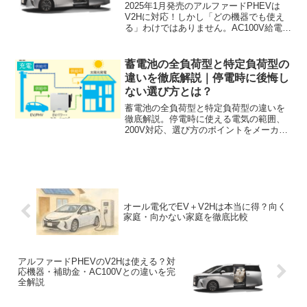
2025年1月発売のアルファードPHEVは
V2Hに対応！しかし「どの機器でも使え
る」わけではありません。AC100V給電と
の違いや、対応V2H機器の確認方法、最
新の補助金情報、導入前の注意点を徹底
解説。失敗しないV2H導入のチェックリ
蓄電池の全負荷型と特定負荷型の
充電
スト付き。
違いを徹底解説｜停電時に後悔し
ない選び方とは？
蓄電池の全負荷型と特定負荷型の違いを
徹底解説。停電時に使える電気の範囲、
200V対応、選び方のポイントをメーカー
情報をもとにわかりやすく整理します。
オール電化でEV＋V2Hは本当に得？向く
家庭・向かない家庭を徹底比較
アルファードPHEVのV2Hは使える？対
応機器・補助金・AC100Vとの違いを完
全解説