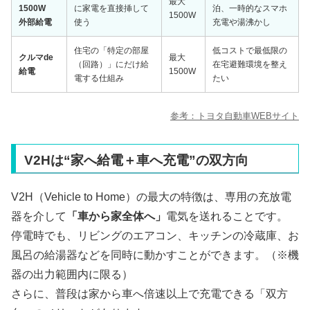
最大
1500W
に家電を直接挿して
泊、一時的なスマホ
1500W
外部給電
使う
充電や湯沸かし
住宅の「特定の部屋
低コストで最低限の
クルマde
最大
（回路）」にだけ給
在宅避難環境を整え
給電
1500W
電する仕組み
たい
参考：トヨタ自動車WEBサイト
V2Hは“家へ給電＋車へ充電”の双方向
V2H（Vehicle to Home）の最大の特徴は、専用の充放電
器を介して
「車から家全体へ」
電気を送れることです。
停電時でも、リビングのエアコン、キッチンの冷蔵庫、お
風呂の給湯器などを同時に動かすことができます。（※機
器の出力範囲内に限る）
さらに、普段は家から車へ倍速以上で充電できる「双方