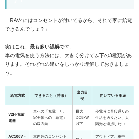
「RAV4にはコンセントが付いてるから、それで家に給電
できるんでしょ？」
実はこれ、
最も多い誤解
です。
車の電気を使う方法には、大きく分けて以下の3種類があ
ります。それぞれの違いをしっかり理解しておきましょ
う。
出力目
給電方式
できること（特徴）
向いている用途
安
車への「充電」と、
最大
停電時に普段通りの
V2H-充放
家全体への「給電」
DC9kW
生活を送りたい、太
電器
の双方向
以下
陽光と連携したい
AC100V・
車内外のコンセント
アウトドア、車中