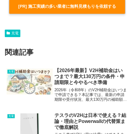
[PR] 施工実績の多い業者に無料見積もりを依頼する
充電
関連記事
【2026年最新】V2H補助金はい
充電
つまで？最大130万円の条件・申
請期限と今やるべき準備
2026年（令和8年）のV2H補助金はいつま
で申請できる？本記事では、最新の申請
期限や受付状況、最大130万円の補助額の
条件、早期終了リスクを徹底解説。申請
前にやっておきたい準備チェックリスト
や、確実に補助金を活用するための見積
テスラのV2Hは日本で使える？結
充電
もり手順も紹介します。
論・理由とPowerwallの代替策ま
で徹底解説