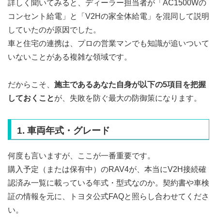
詳しく聞いてみると、ディーラー担当者が「AC1500Wの
コンセント給電」と「V2Hの家全体給電」を混同して説明
していたのが原因でした。
車と住宅の連携は、プロの営業マンでも知識が追いついて
いないことがある複雑な領域です。
だからこそ、
施主であるあなた自身が以下の5項目を把握
しておくこと
が、失敗を防ぐ最大の防御策になります。
1. 車両年式・グレード
何度も言いますが、ここが一番重要です。
購入予定（または保有中）のRAV4が、本当にV2H接続確
認済み一覧に載っている年式・型式なのか。契約書や車検
証の情報を元に、トヨタ公式FAQと照らし合わせてくださ
い。