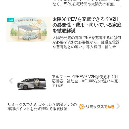
なく、EVの在宅時間や太陽光の有無、停
電対策の目的によって最適解は変わりま
す。後悔しないための3択（蓄電池・
V2H・併用）判断基準や補助金情報をベ
太陽光でEVを充電できる？V2H
充電
テランライターが徹底解説。見積もり前
の必要性・費用・向いている家庭
の必読ガイドです！
を徹底解説
太陽光発電の電気でEVを充電するには何
が必要？V2Hの必要性から、普通充電器
や蓄電池との違い、導入費用・補助金、
あなたのお家が「得する家庭」かどうか
まで徹底解説。後悔しない設備選びのた
めの完全ガイドです。
アルファードPHEVのV2Hは使える？対
応機器・補助金・AC100Vとの違いを完
全解説
リミックスでんきは怪しい？結論と5つの
確認ポイントを公式情報で徹底検証