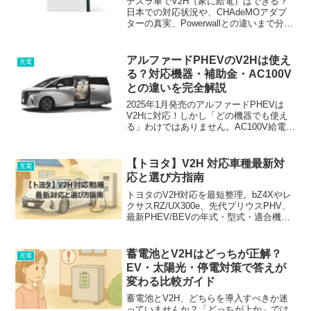
テスラ車でV2H（家に給電）はできる？
日本での対応状況や、CHAdeMOアダプ
ターの真実、Powerwallとの違いまで分か
りやすく解説。停電対策や補助金を最大
限活用して失敗しないための完全ガイド
です。
アルファードPHEVのV2Hは使え
充電
る？対応機器・補助金・AC100V
との違いを完全解説
2025年1月発売のアルファードPHEVは
V2Hに対応！しかし「どの機器でも使え
る」わけではありません。AC100V給電と
の違いや、対応V2H機器の確認方法、最
新の補助金情報、導入前の注意点を徹底
解説。失敗しないV2H導入のチェックリ
【トヨタ】V2H 対応車種最新対
充電
スト付き。
応と選び方指南
トヨタのV2H対応を最短整理。bZ4Xやレ
クサスRZ/UX300e、先代プリウスPHV、
最新PHEV/BEVの年式・型式・適合機
器・注意点を一気通貫で解説。家まるご
と給電の仕組みや設置費用の勘所も網
羅。
蓄電池とV2Hはどっちが正解？
充電
EV・太陽光・停電対策で答えが
変わる比較ガイド
蓄電池とV2H、どちらを導入すべきか迷
っていませんか？「どっちが上か」では