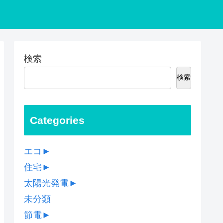
検索
検索
Categories
エコ
►
住宅
►
太陽光発電
►
未分類
節電
►