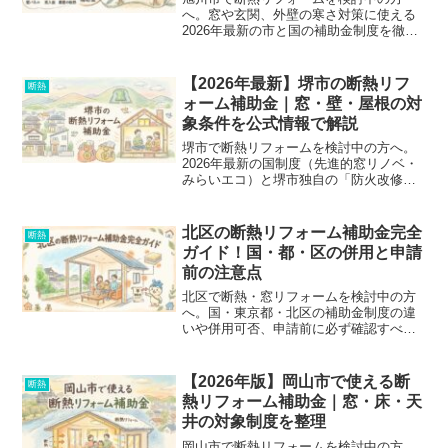
へ。窓や玄関、外壁の寒さ対策に使える
2026年最新の市と国の補助金制度を徹底
解説。対象条件、補助金額、併用の注意
点から、失敗しない業者選びのコツまで
ご紹介します。
【2026年最新】堺市の断熱リフ
断熱
ォーム補助金｜窓・壁・屋根の対
象条件を公式情報で解説
堺市で断熱リフォームを検討中の方へ。
2026年最新の国制度（先進的窓リノベ・
みらいエコ）と堺市独自の「防火改修等
促進事業」の補助金情報を徹底比較！対
象外になる落とし穴や、契約前に確認す
べきチェックポイントを分かりやすく解
北区の断熱リフォーム補助金完全
断熱
説します。
ガイド！国・都・区の併用と申請
前の注意点
北区で断熱・窓リフォームを検討中の方
へ。国・東京都・北区の補助金制度の違
いや併用可否、申請前に必ず確認すべき
ポイントを徹底解説。失敗しないための
チェックリストも公開しています。
【2026年版】岡山市で使える断
断熱
熱リフォーム補助金｜窓・床・天
井の対象制度を整理
岡山市で断熱リフォームを検討中の方