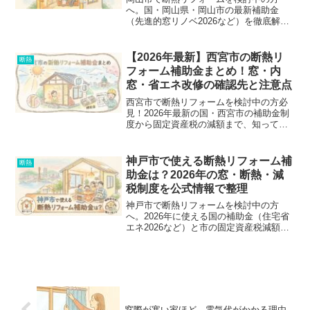
へ。国・岡山県・岡山市の最新補助金
（先進的窓リノベ2026など）を徹底解
説。窓や床、天井など工事別の対象制度
や、申請前の注意点を整理しました。失
敗しないためのチェックリスト付き！
【2026年最新】西宮市の断熱リ
断熱
フォーム補助金まとめ！窓・内
窓・省エネ改修の確認先と注意点
西宮市で断熱リフォームを検討中の方必
見！2026年最新の国・西宮市の補助金制
度から固定資産税の減額まで、知ってお
くべきお得な情報をわかりやすく徹底解
説。申請前の注意点や、補助金を逃さな
いための業者選びのポイントも紹介しま
神戸市で使える断熱リフォーム補
断熱
す。
助金は？2026年の窓・断熱・減
税制度を公式情報で整理
神戸市で断熱リフォームを検討中の方
へ。2026年に使える国の補助金（住宅省
エネ2026など）と市の固定資産税減額制
度の違い、対象外リスクまで分かりやす
く解説。見積もり前に必見のチェックリ
ストも公開中です。
窓際が寒い家ほど、電気代がかかる理由