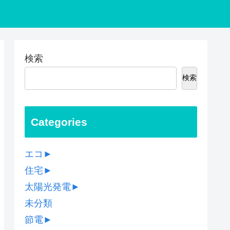
検索
検索
Categories
エコ
►
住宅
►
太陽光発電
►
未分類
節電
►