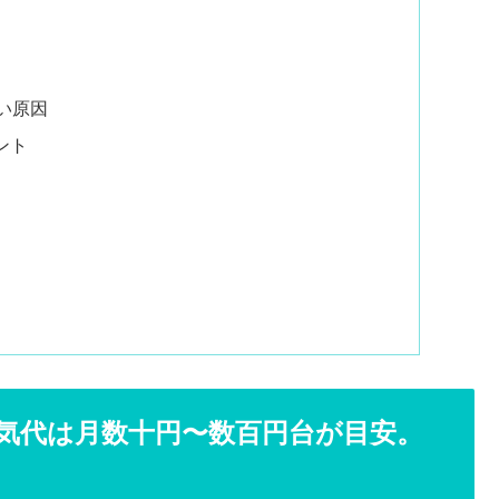
い原因
ント
電気代は月数十円〜数百円台が目安。