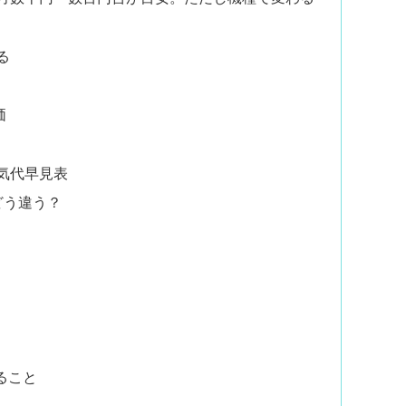
る
価
気代早見表
どう違う？
ること