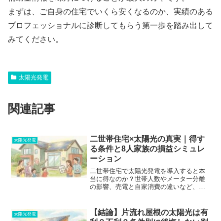
まずは、ご自身の住宅でいくら安くなるのか、実績のある
プロフェッショナルに診断してもらう第一歩を踏み出して
みてください。
太陽光発電
関連記事
二世帯住宅×太陽光の真実｜得す
太陽光発電
る条件と8人家族の損益シミュレ
ーション
二世帯住宅で太陽光発電を導入すると本
当に得なのか？世帯人数やメーター分離
の影響、売電と自家消費の違いなど、後
悔しないための判断基準を徹底解説。4人
世帯と8人世帯の損益シミュレーションも
大公開します！
【結論】片流れ屋根の太陽光は有
太陽光発電