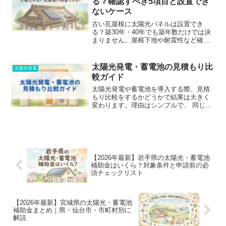
る？確認すべき5項目と設置でき
ないケース
古い瓦屋根に太陽光パネルは設置でき
る？築30年・40年でも築年数だけでは決
まりません。屋根下地や耐震性など確認
すべき5つのポイントから、設置不可のケ
ース、雨漏り対策、業者選びまで詳しく
解説。屋根に負担をかけないための完全
太陽光発電・蓄電池の見積もり比
太陽光発電
ガイドです。
較ガイド
太陽光発電や蓄電池を導入する際、見積
もり比較をするかどうかで結果は大きく
変わります。理由はシンプルで、 同じ条
件でも価格が違う 工事内容や保証が違う
業者によって提案の前提が違うからで
す。この記事では、太陽光発電・蓄電池
の見積もりを どう比...
【2026年最新】岩手県の太陽光・蓄電池
補助金はいくら？対象条件と申請前の必
須チェックリスト
【2026年最新】宮城県の太陽光・蓄電池
補助金まとめ｜県・仙台市・市町村別に
解説