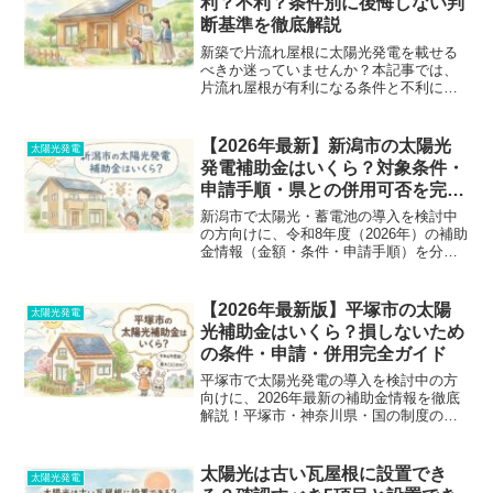
利？不利？条件別に後悔しない判
断基準を徹底解説
新築で片流れ屋根に太陽光発電を載せる
べきか迷っていませんか？本記事では、
片流れ屋根が有利になる条件と不利にな
るケース、他屋根との比較を徹底解説。
ハウスメーカーの言葉を鵜呑みにせず、
後悔しないための判断チェックリストと
【2026年最新】新潟市の太陽光
太陽光発電
発電効率の真実をまとめました。
発電補助金はいくら？対象条件・
申請手順・県との併用可否を完全
ガイド
新潟市で太陽光・蓄電池の導入を検討中
の方向けに、令和8年度（2026年）の補助
金情報（金額・条件・申請手順）を分か
りやすく解説！県や国の補助金との併
用、雪国ならではの注意点、絶対にやっ
てはいけない申請前のNG行動まで、失敗
【2026年最新版】平塚市の太陽
太陽光発電
しないためのポイントを徹底ガイドしま
光補助金はいくら？損しないため
す。
の条件・申請・併用完全ガイド
平塚市で太陽光発電の導入を検討中の方
向けに、2026年最新の補助金情報を徹底
解説！平塚市・神奈川県・国の制度の併
用方法から、実質負担額のシミュレーシ
ョン、よくある失敗例まで分かりやすく
まとめました。お得に設置するための無
太陽光は古い瓦屋根に設置でき
太陽光発電
料見積もり活用法も紹介します。