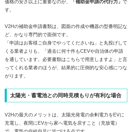
価格の安さ以上に重要なのが、
「補助金申請の代行力」
で
す。
V2Hの補助金申請書類は、図面の作成や機器の型番明記な
ど、かなり専門的で面倒です。
「申請はお客様ご自身でやってくださいね」と丸投げして
くる業者よりも、「過去に何十件もCEVや自治体の申請
を通しています。必要書類はこちらで用意しますよ」と言
ってくれる業者のほうが、結果的に圧倒的な安心感につな
がります。
太陽光・蓄電池との同時見積もりが有利な場合
V2Hの最大のメリットは、太陽光発電の余剰電力をEVに
充電し、夜間にEVから家へ電気を戻すこと（充放電）
で、電気の自給自足に近づける点です。