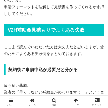
いないか。
申請フォーマットを理解して見積書を作ってくれるか念押
ししてください。
V2H補助金見積もりでよくある失敗
ここまで読んでいただいた方は大丈夫だと思いますが、念
のためによくある失敗例をまとめておきます。
契約後に事前申込が必要だと分かる
最も多い悲劇。
業者の「早くしないと補助金が終わりますよ！」という言
葉に焦って契約し、後から自治体窓口で「契約後の申請は
受け付けられません」と門前払いされるケースです。
メニュー
ホーム
検索
トップ
サイドバー