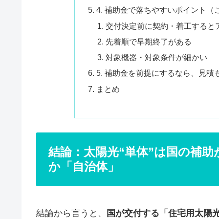
4. 補助金で落ちやすいポイント（
交付決定前に契約・着工すると
先着順で早期終了がある
対象機器・対象条件が細かい
5. 補助金を前提にするなら、見
まとめ
結論：太陽光“単体”は国の補
か「自治体」
結論から言うと、
国が交付する「住宅用太陽光