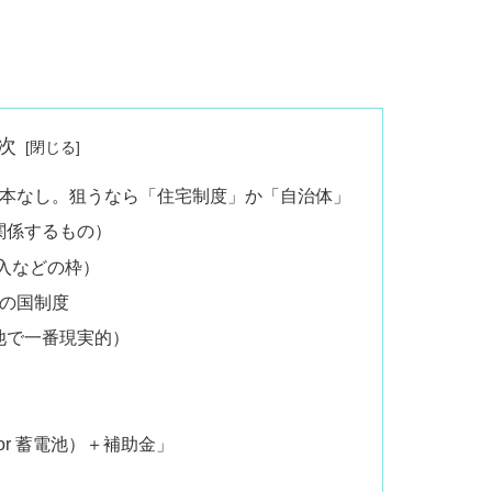
次
基本なし。狙うなら「住宅制度」か「自治体」
関係するもの）
・購入などの枠）
連の国制度
池で一番現実的）
r 蓄電池）＋補助金」