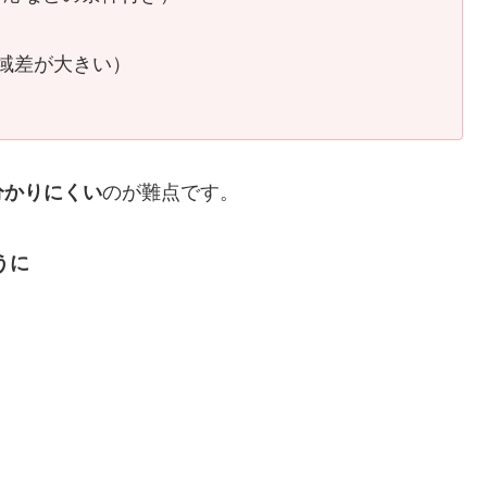
域差が大きい）
分かりにくい
のが難点です。
うに