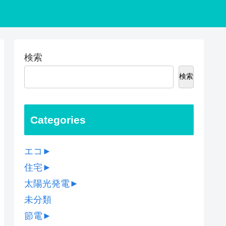
検索
検索
Categories
エコ
►
住宅
►
太陽光発電
►
未分類
節電
►