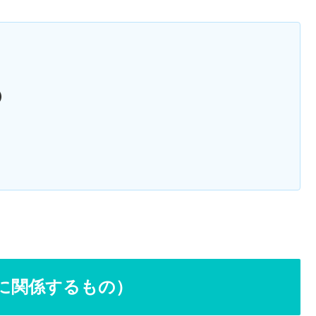
）
池に関係するもの）