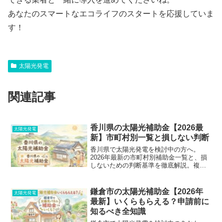
あなたのスマートなエコライフのスタートを応援していま
す！
太陽光発電
関連記事
香川県の太陽光補助金【2026最
太陽光発電
新】市町村別一覧と損しない判断
香川県で太陽光発電を検討中の方へ。
2026年最新の市町村別補助金一覧と、損
しないための判断基準を徹底解説。複雑
な条件や申請手順、実際の失敗事例ま
で、専門家が分かりやすくまとめまし
た。補助金を最大活用して賢く導入しま
鎌倉市の太陽光補助金【2026年
太陽光発電
しょう。
最新】いくらもらえる？申請前に
知るべき全知識