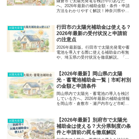
鎌倉市で太陽光発電を検討中のあなた
へ。2026年最新の補助金額・条件・申請
方法をわかりやすく解説！神奈川県や国
との併用戦略、実際の費用シミュレーシ
ョンも網羅しました。損しないための業
者選びも紹介します。
行田市の太陽光補助金は使える？
太陽光発電
2026年最新の受付状況と申請前
の注意点
2026年最新版。行田市で太陽光発電や蓄
電池を導入する際に使える補助金の有無
や、埼玉県の受付状況を徹底解説。「交
付前に着工して補助金がもらえなかっ
た」などの失敗を防ぐため、申請条件や
優良業者の選び方まで公式情報ベースで
【2026年最新】岡山県の太陽
太陽光発電
分かりやすく整理しました。
光・蓄電池補助金一覧｜市町村別
の金額と申請条件
岡山県内で太陽光・蓄電池の導入を検討
している方へ。2026年最新の補助金情報
を岡山市・倉敷市・瀬戸内市など市町村
別に徹底解説。契約前申請の罠やFIT/FIP
との併用可否など、失敗しないための注
意点も網羅しています。
【2026年最新】別府市で太陽光
太陽光発電
補助金は使える？大分県制度の条
件と申請前の罠を徹底解説