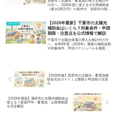
別府市で太陽光・蓄電池の導入を検討中
の方へ。2026年度に使える大分県補助金
（最大200万円）の条件や、別府市の関連
制度を解説。交付決定前着工NGなど、契
約前に絶対に知っておくべき失敗回避の
ポイントと正しい手順をまとめました。
【2026年最新】千葉市の太陽光
太陽光発電
補助金はいくら？対象条件・申請
期限・注意点を公式情報で解説
千葉市で太陽光発電の導入を検討中の方
へ。令和8年度（2026年）最新の補助金額
や対象条件、申請スケジュールを徹底解
説！「新築は対象？」「太陽光単体で申
請できる？」といった疑問や、損しない
ための見積もり比較のコツまで完全網
羅。申請前に必ず確認して、お得に賢く
導入しましょう。
【2026年版】筑西市の太陽光・蓄電池補
助金完全ガイド｜上限額と申請前の注意
点
【2026年最新】酒田市の太陽光補助金は
使える？新築PPA・蓄電池・山形県制度
を完全解説