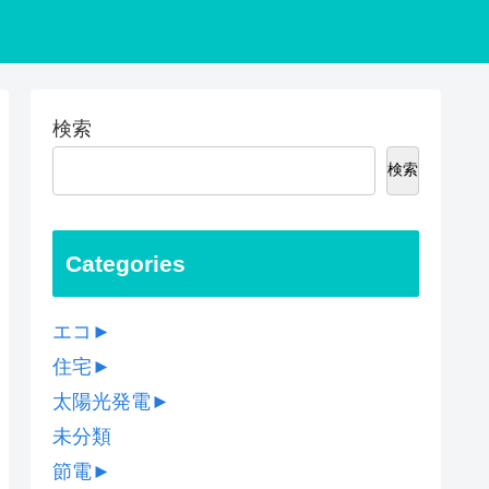
検索
検索
Categories
エコ
►
住宅
►
太陽光発電
►
未分類
節電
►