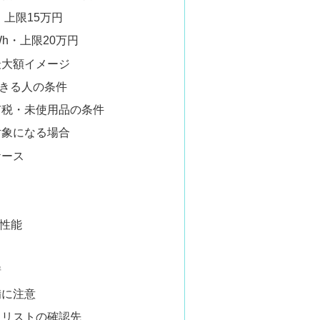
・上限15万円
Wh・上限20万円
最大額イメージ
きる人の条件
市税・未使用品の条件
対象になる場合
ケース
等性能
請
備に注意
クリストの確認先