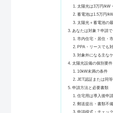
太陽光は3万円/kW
蓄電池は1.5万円/k
太陽光＋蓄電池の
あなたは対象？申請で
市内住宅・居住・
PPA・リースでも
対象外になる主な
太陽光設備の個別要件
10kW未満の条件
JET認証または同
申請方法と必要書類
住宅用は導入後申
郵送提出・書類不
申請様式・チェッ