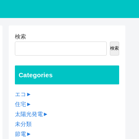
検索
検索
Categories
エコ
►
住宅
►
太陽光発電
►
未分類
節電
►