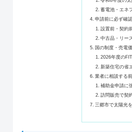
蓄電池・エネ
申請前に必ず確
設置前・契約
中古品・リー
国の制度・売電
2026年度のFI
新築住宅の省
業者に相談する
補助金申請に
訪問販売で契
三郷市で太陽光