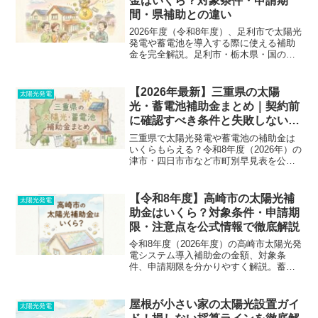
金はいくら？対象条件・申請期
間・県補助との違い
2026年度（令和8年度）、足利市で太陽光
発電や蓄電池を導入する際に使える補助
金を完全解説。足利市・栃木県・国の制
度の違いや併用の注意点、ケース別の対
象判定まで、失敗しないための申請チェ
ックリストを大公開！
【2026年最新】三重県の太陽
太陽光発電
光・蓄電池補助金まとめ｜契約前
に確認すべき条件と失敗しない見
積もり手順
三重県で太陽光発電や蓄電池の補助金は
いくらもらえる？令和8年度（2026年）の
津市・四日市市など市町別早見表を公
開。申請前契約NGなどの失敗を避けるた
めの必須確認リストと、損しないための
見積もり取得手順を徹底解説します。
【令和8年度】高崎市の太陽光補
太陽光発電
助金はいくら？対象条件・申請期
限・注意点を公式情報で徹底解説
令和8年度（2026年度）の高崎市太陽光発
電システム導入補助金の金額、対象条
件、申請期限を分かりやすく解説。蓄電
池や群馬県補助金との違い、見積もり前
に施工業者に確認すべきポイントまで、
申請ミスを防ぐための最新情報をお届け
屋根が小さい家の太陽光設置ガイ
太陽光発電
します。