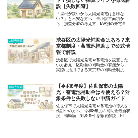
ド！損しない採算ラインを徹底解
説【失敗回避】
「屋根が狭いから太陽光発電は意味な
い？」と不安な方へ。最小設置面積か
ら、損益分岐の考え方、kW別の発電量シ
ミュレーションまで客観的な数字をもと
に徹底解説します。無駄な投資を避けて
最適な選択をするための完全ガイドで
渋谷区の太陽光補助金はある？東
太陽光発電
す。
京都制度・蓄電池補助まで公式情
報で解説
渋谷区で太陽光発電や蓄電池を設置した
い方必見！区独自の補助金の有無から、
実際に活用できる東京都の補助金制度
（クール・ネット東京・東京ゼロエミ住
宅）まで、金額や注意点を分かりやすく
徹底解説します。
【令和8年度】佐世保市の太陽
太陽光発電
光・蓄電池補助金は今使える？対
象条件と失敗しない申請ガイド
佐世保市で太陽光発電や蓄電池の導入を
検討中の方へ。令和8年度の補助金最新状
況、補助額、対象条件を徹底解説。FIT・
FIP対象外や事前契約の注意点など、公式
情報をもとに失敗しない手順をまとめま
した。次年度に向けた準備や優良業者の
探し方も紹介します。