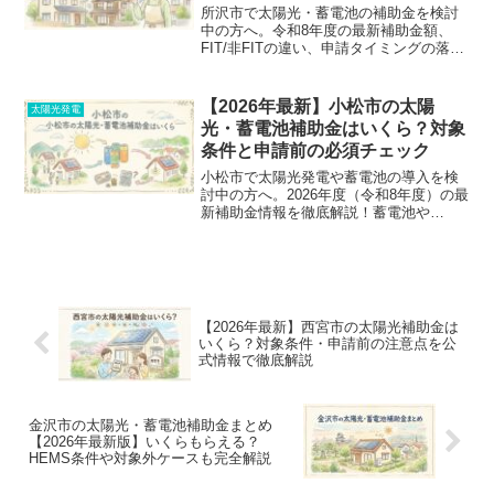
所沢市で太陽光・蓄電池の補助金を検討
中の方へ。令和8年度の最新補助金額、
FIT/非FITの違い、申請タイミングの落と
し穴を分かりやすく解説。埼玉県の補助
金との併用や、見積もり前に業者に確認
すべきポイントも網羅しています。申請
【2026年最新】小松市の太陽
太陽光発電
漏れで損しないための完全ガイド！
光・蓄電池補助金はいくら？対象
条件と申請前の必須チェック
小松市で太陽光発電や蓄電池の導入を検
討中の方へ。2026年度（令和8年度）の最
新補助金情報を徹底解説！蓄電池や
V2H、話題のPPAモデルの対象条件か
ら、申請のタイミング、失敗しない業者
の選び方まで、見積もり前に知っておく
べき必須ポイントをまとめました。
【2026年最新】西宮市の太陽光補助金は
いくら？対象条件・申請前の注意点を公
式情報で徹底解説
金沢市の太陽光・蓄電池補助金まとめ
【2026年最新版】いくらもらえる？
HEMS条件や対象外ケースも完全解説