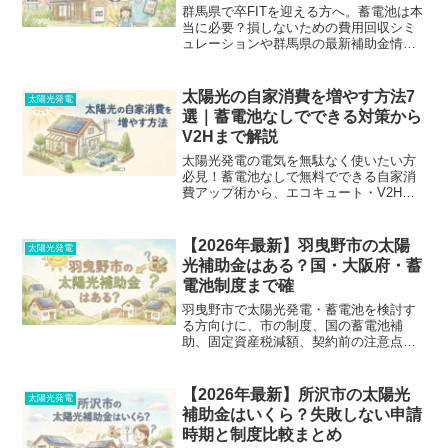
群馬県で卒FITを迎える方へ。蓄電池は本
当に必要？損しないための費用回収シミ
ュレーションや群馬県の最新補助金情
報、よくある失敗事例まで徹底解説。悪
徳営業に騙されず、最適な選択をするた
めの完全ガイドです。
太陽光の自家消費を増やす方法7
太陽光発電
選｜蓄電池なしでできる対策から
V2Hまで解説
太陽光発電の電気を無駄なく使いたい方
必見！蓄電池なしで無料でできる自家消
費アップ術から、エコキュート・V2H・
蓄電池の賢い選び方まで徹底解説。売電
と自家消費の損益判断や、失敗しない見
積もりのコツも紹介します。
【2026年最新】羽曳野市の太陽
太陽光発電
光補助金はある？国・大阪府・蓄
電池制度まで確
羽曳野市で太陽光発電・蓄電池を検討す
る方向けに、市の制度、国の蓄電池補
助、固定資産税減額、契約前の注意点を
公式情報ベースで徹底整理。補助金がな
くても損しないためのポイントや悪質業
者の手口まで、後悔しないための手順を
【2026年最新】所沢市の太陽光
太陽光発電
わかりやすく解説します。
補助金はいくら？失敗しない申請
時期と制度比較まとめ