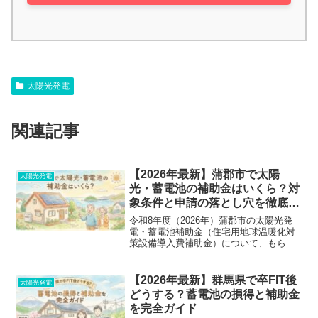
太陽光発電
関連記事
【2026年最新】蒲郡市で太陽
太陽光発電
光・蓄電池の補助金はいくら？対
象条件と申請の落とし穴を徹底解
説
令和8年度（2026年）蒲郡市の太陽光発
電・蓄電池補助金（住宅用地球温暖化対
策設備導入費補助金）について、もらえ
る金額の早見表から、絶対やってはいけ
ない申請の失敗例まで分かりやすく解
説。見積もり前に必ず確認すべきポイン
【2026年最新】群馬県で卒FIT後
太陽光発電
トや最新の注意点も網羅しています。
どうする？蓄電池の損得と補助金
を完全ガイド