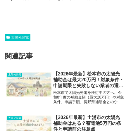
太陽光発電
関連記事
【2026年最新】松本市の太陽光
太陽光発電
補助金は最大20万円！対象条件・
申請期限と失敗しない業者の選び
方
松本市で太陽光発電を検討中の方へ。令
和8年度の補助金額（最大20万円）や対象
条件、申請手順、長野県補助金との併用
可否まで公式情報をもとに徹底解説。申
請ミスで補助金をもらい損ねないための
最新ガイドです。
【2026年最新】土浦市の太陽光
太陽光発電
補助金はある？蓄電池5万円の条
件と申請前の注意点