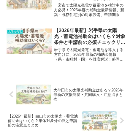
一宮市で太陽光発電や蓄電池を検討中の
方必見！2026年度の補助金最新情報、新
築・既存住宅別の対象設備、申請期限を
分かりやすく解説。太陽光単体が対象外
になる落とし穴や、見積もり前に知って
おくべき失敗しないポイントも大公開。
【2026年最新】岩手県の太陽
太陽光発電
光・蓄電池補助金はいくら？対象
条件と申請前の必須チェックリス
ト
岩手県で太陽光発電・蓄電池を導入する
方向けに、2026年最新の補助金情報
（県・市町村・国）を徹底解説！盛岡市
や宮古市の金額から、対象外になりやす
い失敗例、申請順序まで、損しないため
のポイントを分かりやすくまとめまし
た。
大牟田市の太陽光補助金はある？2026年
最新の支援制度・共同購入・注意点まと
め
【2026年最新】白山市の太陽光・蓄電池
補助金はいくら？単体対象外の罠と申請
前の注意点まとめ