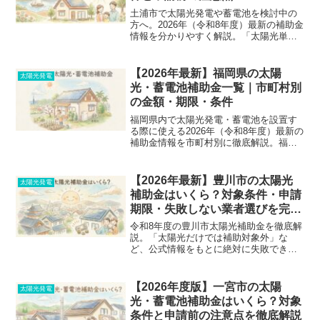
土浦市で太陽光発電や蓄電池を検討中の
方へ。2026年（令和8年度）最新の補助金
情報を分かりやすく解説。「太陽光単体
でも使える？」「いつ申請するの？」と
いった疑問から、5万円の補助を受けるた
めの条件、失敗しない見積もり業者の選
【2026年最新】福岡県の太陽
太陽光発電
び方まで徹底網羅。
光・蓄電池補助金一覧｜市町村別
の金額・期限・条件
福岡県内で太陽光発電・蓄電池を設置す
る際に使える2026年（令和8年度）最新の
補助金情報を市町村別に徹底解説。福岡
市、宗像市、糸島市などの補助金額や、
契約前の申請タイミング、失敗しない業
者の選び方を公式情報をもとに分かりや
【2026年最新】豊川市の太陽光
太陽光発電
すく整理しました。
補助金はいくら？対象条件・申請
期限・失敗しない業者選びを完全
解説
令和8年度の豊川市太陽光補助金を徹底解
説。「太陽光だけでは補助対象外」な
ど、公式情報をもとに絶対に失敗できな
い申請条件や期限、相性の良い組み合わ
せパターンを分かりやすくまとめまし
た。後悔しない業者選びのコツも公開
【2026年度版】一宮市の太陽
太陽光発電
中。
光・蓄電池補助金はいくら？対象
条件と申請前の注意点を徹底解説