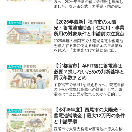
方へ。2026年最新の補助金情報を網羅し
ました。奥州市公式・岩手県・国の制度
の違いや、契約前に知っておくべき対象
外の落とし穴まで徹底解説。損をしない
ための申請前チェックリストも公開して
【2026年最新】福岡市の太陽
太陽光発電
います。
光・蓄電池補助金｜住宅用・事業
所用の対象条件と申請前の注意点
2026年度の福岡市で太陽光発電や蓄電池
を導入する際に使える補助金の最新情報
を解説。「太陽光だけで補助金は出
る？」「申請の順番は？」など、住宅
用・事業所用・国制度との併用まで公式
情報ベースで分かりやすく整理しまし
【宇都宮市】卒FIT後に蓄電池は
太陽光発電
た。失敗しないための見積もり前チェッ
必要？損しないための判断基準と
クリスト付き。
回収年数まとめ
宇都宮市で卒FITを迎える方へ。売電単価
の下落や電気代高騰への対策として、蓄
電池は本当に元が取れるのか？公的デー
タや宇都宮市の補助金事情をもとに徹底
検証します。損しないための無料一括見
積もり比較法も公開中！
【令和8年度】西尾市の太陽光・
太陽光発電
蓄電池補助金｜最大12万円の条件
と申請手順
西尾市で太陽光発電や蓄電池の導入を検