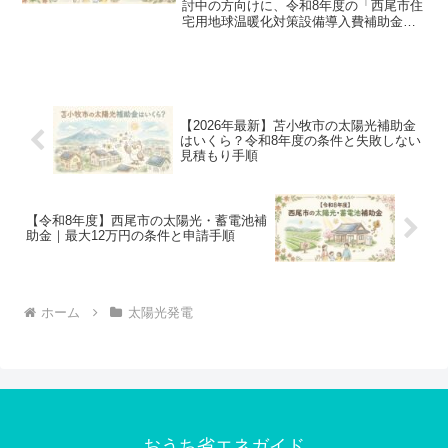
討中の方向けに、令和8年度の「西尾市住
宅用地球温暖化対策設備導入費補助金」
を徹底解説。太陽光単体での対象可否、
最大12万円の補助金額、申請スケジュー
ルや失敗しない見積もり手順を分かりや
すくまとめました。
【2026年最新】苫小牧市の太陽光補助金
はいくら？令和8年度の条件と失敗しない
見積もり手順
【令和8年度】西尾市の太陽光・蓄電池補
助金｜最大12万円の条件と申請手順
ホーム
太陽光発電
おうち省エネガイド