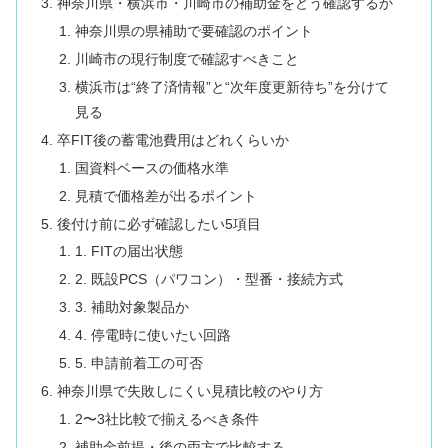
神奈川県・横浜市・川崎市の補助金をどう確認するか
神奈川県の県補助で要確認のポイント
川崎市の現行制度で確認すべきこと
横浜市は“終了済情報”と“次年度更新待ち”を分けて
見る
卒FIT後の蓄電池費用はどれくらいか
国資料ベースの価格水準
見積で価格差が出るポイント
後付け前に必ず確認したい5項目
1. FITの届出状態
2. 既設PCS（パワコン）・型番・接続方式
3. 補助対象製品か
4. 停電時に使いたい回路
5. 申請前着工の可否
神奈川県で失敗しにくい見積比較のやり方
2〜3社比較で揃えるべき条件
補助金前提・後の両方で比較する