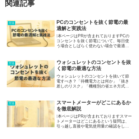
関連記事
PCのコンセントを抜く節電の最
方法
適解と実践法
❕本ページはPRが含まれておりますPCの
コンセントを抜く節電について、毎日使
う場合としばらく使わない場合で最適な
行動は異なります。無駄な待機電力の削
減と起動時の消費電力のバランス、デス
クトップの内蔵電池への影響、ノートPC
ウォシュレットのコンセントを抜
方法
のACアダプターの...
く節電の最適な方法
ウォシュレットのコンセントを抜いて節
電すべき？「待機電力とは何か」「抜き
差しのリスク」「機種別の省エネ方式」
「日常でできる設定の工夫」までを整理
して、無理なく続けられる節電方法を紹
介します。
スマートメーターがどこにあるか
方法
を徹底解説
❕本ページはPRが含まれておりますスマー
トメーターはどこにあるという疑問は、
引っ越し直後や電気使用量の確認をした
いときに多くの方が抱えるテーマです。
本記事では、戸建てと集合住宅の違いや