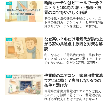
探し方のコツ、見分けるポイントまでを
断熱カーテンはビニールで十分？
方法
順序立てて解説します...
ニトリと100均の違い・効果・設
置のコツをやさしく解説
冬の冷気・夏の熱気を手軽にカット。ニ
トリの断熱カーテンライナーと100均の断
冷クリアカーテンを比較し、素材の仕組
み、選び分け、賃貸でも原状回復しやす
い設置のコツ、結露対策まで実用一点張
りで解説します。
なぜ高い？冬だけ電気代が跳ね上
方法
がる家の共通点｜原因と対策を解
説
冬になると、「電気代だけ急に跳ね上が
る」と感じていませんか？夏はそこまで
でもないのに、冬だけ2万円、3万円と増
える。節電しているつもりでも、なぜか
請求額が落ち着かない。あなたと同じよ
うに、「冬だけ高いのは普通？」と感じ
停電時のエアコン、家庭用蓄電池
方法
ている人は多いです。実...
で本当に動く？失敗しない5つの
条件と選び方
停電時に家庭用蓄電池でエアコンは使え
るの？」と疑問に思う方へ。蓄電池があ
れば必ず使えるわけではありません！
100V/200Vの違い、全負荷型や容量な
ど、自宅のエアコンを動かすための5つの