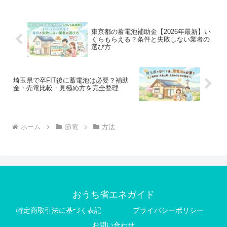
必須条件を分かりやすく解説。失敗しな
い選び方や一括見積もりのポイントも紹
介します。
東京都の蓄電池補助金【2026年最新】い
くらもらえる？条件と失敗しない業者の
選び方
埼玉県で卒FIT後に蓄電池は必要？補助
金・売電比較・見極め方を完全整理
ホーム
節電
方法
おうち省エネガイド
特定商取引法に基づく表記
プライバシーポリシー
お問い合わせ