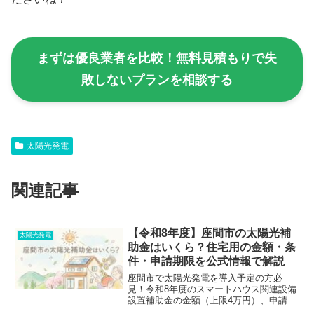
まずは優良業者を比較！無料見積もりで失
敗しないプランを相談する
太陽光発電
関連記事
【令和8年度】座間市の太陽光補
太陽光発電
助金はいくら？住宅用の金額・条
件・申請期限を公式情報で解説
座間市で太陽光発電を導入予定の方必
見！令和8年度のスマートハウス関連設備
設置補助金の金額（上限4万円）、申請タ
イミング（工事着手14日前）、神奈川県