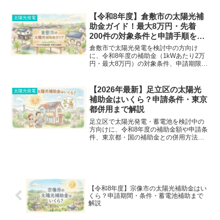
キャンペーン、固定資産税の減額まで、
損しないためのチェックポイントを分か
【令和8年度】倉敷市の太陽光補
太陽光発電
りやすく紹介します。
助金ガイド！最大8万円・先着
200件の対象条件と申請手順を完
全解説
倉敷市で太陽光発電を検討中の方向け
に、令和8年度の補助金（1kWあたり2万
円・最大8万円）の対象条件、申請期限、
必要書類をわかりやすく解説。新築が対
象外になるケースや蓄電池との違い、失
敗しない業者の選び方まで、公式情報を
【2026年最新】足立区の太陽光
太陽光発電
元に徹底解説します。
補助金はいくら？申請条件・東京
都併用まで解説
足立区で太陽光発電・蓄電池を検討中の
方向けに、令和8年度の補助金額や申請条
件、東京都・国の補助金との併用方法を
分かりやすく解説。区内事業者利用のメ
リットや、申請ミスを防ぐ注意点も網
羅。複数比較で損しない導入を実現しま
しょう。
【令和8年度】宗像市の太陽光補助金はい
くら？申請期間・条件・蓄電池補助まで
解説