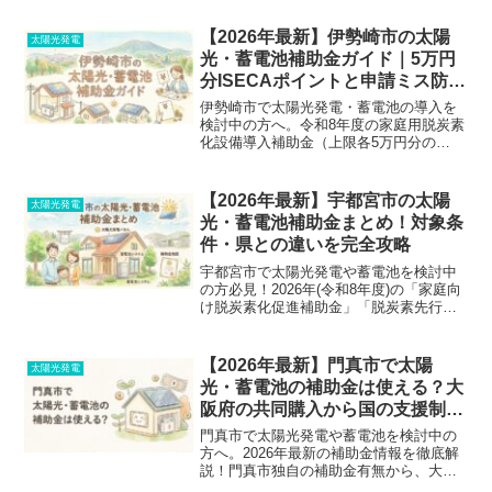
制度との違いなどを徹底解説。申請ミス
を防ぐチェックリスト付き。
【2026年最新】伊勢崎市の太陽
太陽光発電
光・蓄電池補助金ガイド｜5万円
分ISECAポイントと申請ミス防止
策
伊勢崎市で太陽光発電・蓄電池の導入を
検討中の方へ。令和8年度の家庭用脱炭素
化設備導入補助金（上限各5万円分の
ISECAポイント）の対象条件、申請期
限、必要書類を徹底解説。新築・建売・
PPAの可否や、申請ミスを防ぐための業
【2026年最新】宇都宮市の太陽
太陽光発電
者確認リストまで網羅しています。
光・蓄電池補助金まとめ！対象条
件・県との違いを完全攻略
宇都宮市で太陽光発電や蓄電池を検討中
の方必見！2026年(令和8年度)の「家庭向
け脱炭素化促進補助金」「脱炭素先行地
域」「栃木県補助金」の違いや併用可
否、申請の順番、よくある失敗例をベテ
ランがわかりやすく徹底解説。損しない
【2026年最新】門真市で太陽
太陽光発電
ための見積もり選びのコツも公開してい
光・蓄電池の補助金は使える？大
ます。
阪府の共同購入から国の支援制度
まで徹底解説
門真市で太陽光発電や蓄電池を検討中の
方へ。2026年最新の補助金情報を徹底解
説！門真市独自の補助金有無から、大阪
府の共同購入支援、国の住宅省エネ2026