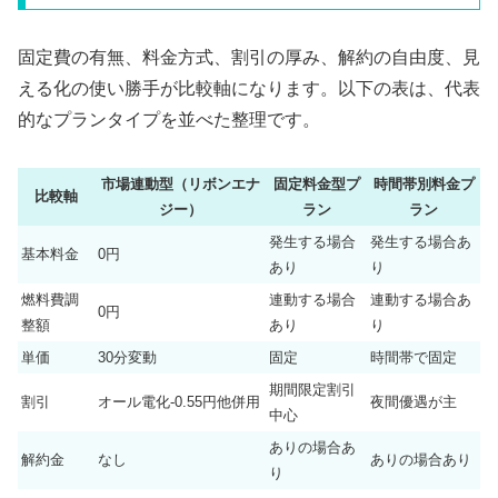
固定費の有無、料金方式、割引の厚み、解約の自由度、見
える化の使い勝手が比較軸になります。以下の表は、代表
的なプランタイプを並べた整理です。
市場連動型（リボンエナ
固定料金型プ
時間帯別料金プ
比較軸
ジー）
ラン
ラン
発生する場合
発生する場合あ
基本料金
0円
あり
り
燃料費調
連動する場合
連動する場合あ
0円
整額
あり
り
単価
30分変動
固定
時間帯で固定
期間限定割引
割引
オール電化-0.55円他併用
夜間優遇が主
中心
ありの場合あ
解約金
なし
ありの場合あり
り