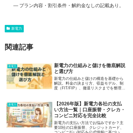
— プラン内容・割引条件・解約金なしの記載あり。
新電力
関連記事
新電力の仕組みと儲けを徹底解説
新電力
と選び方
新電力の仕組みと儲けの構造を基礎から
解説。料金の決まり方、収益モデル、制
度（FIT/FIP）、撤退リスクまでを整理。
家庭・法人の電気代最適化に役立つ判断
材料を提示。
【2026年版】新電力各社の支払
新電力
い方法一覧｜口座振替・クレカ・
コンビニ対応を完全比較
新電力の支払い方法でお悩みですか？主
要10社の口座振替、クレジットカード、
コンビニ払い対応を公式情報に基づいて