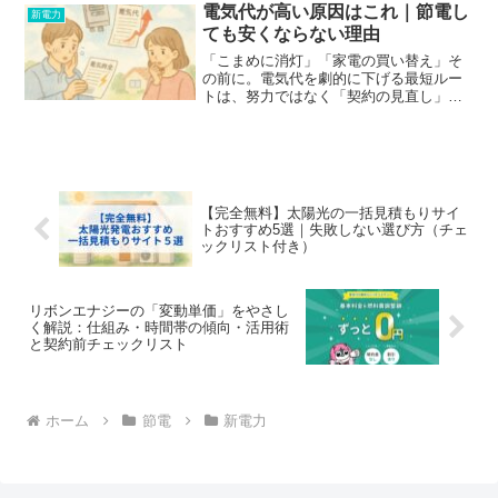
すくまとめました。
電気代が高い原因はこれ｜節電し
新電力
ても安くならない理由
「こまめに消灯」「家電の買い替え」そ
の前に。電気代を劇的に下げる最短ルー
トは、努力ではなく「契約の見直し」で
す。立会い・工事・電話は一切不要。ま
ずは5分のシミュレーションで、あなたの
家がいくら安くなるか確認してみましょ
う。
【完全無料】太陽光の一括見積もりサイ
トおすすめ5選｜失敗しない選び方（チェ
ックリスト付き）
リボンエナジーの「変動単価」をやさし
く解説：仕組み・時間帯の傾向・活用術
と契約前チェックリスト
ホーム
節電
新電力