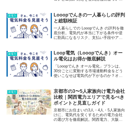
一覧比較。手数料や変更方法、引越し時
の注意点まで徹底解説します。
Looopでんきの一人暮らしの評判
新電力
と総額検証
一人暮らしでの Looopでんき の評判を徹
底分析。電気代が本当に下がる条件や逆
に割高になるリスク、支払い手段やアプ
リ活用のコツ、契約前の確認ポイントま
で、失敗しない比較検討のための解説で
す。
Loop電気（Looopでんき）オー
新電力
ル電化はお得か徹底解説
「Looopでんき オール電化」プランは、
30分ごとに変動する市場連動料金をどう
使いこなせば電気代が下がるのか？オー
ル電化家庭に向くのか否か、夜間割引プ
ランとの違いまで徹底解説します。
京都市の3〜5人家族向け電力会社
新電力
比較｜関西電力エリアで見るべき
ポイントと見直しガイド
京都市にお住まいの3人・4人・5人家族向
けに、電気代を安くするための電力会社
の選び方を徹底解説。関西電力、大阪ガ
ス、新電力の比較ポイントや、乗り換え
で失敗しないための公式情報を分かりや