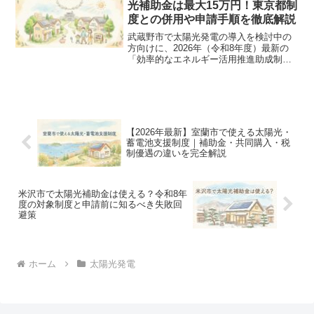
光補助金は最大15万円！東京都制
度との併用や申請手順を徹底解説
武蔵野市で太陽光発電の導入を検討中の
方向けに、2026年（令和8年度）最新の
「効率的なエネルギー活用推進助成制
度」の条件や金額、申請期限を解説。東
京都の補助金との違いや、失敗しない申
請手順、業者の選び方まで詳しくまとめ
ました。</p>
【2026年最新】室蘭市で使える太陽光・
蓄電池支援制度｜補助金・共同購入・税
制優遇の違いを完全解説
米沢市で太陽光補助金は使える？令和8年
度の対象制度と申請前に知るべき失敗回
避策
ホーム
太陽光発電