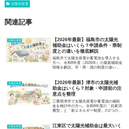
太陽光発電
関連記事
【2026年最新】福島市の太陽光
太陽光発電
補助金はいくら？申請条件・県制
度との違いを徹底解説
福島市で太陽光発電や蓄電池を導入する
方へ、令和8年度（2026年）の最新補助金
情報を解説。市・県・国の制度の違いや
併用の可否、対象外にならないための申
請前チェックリストまで網羅。失敗しな
い業者選びのポイントも紹介します。
【2026年最新】津市の太陽光補
太陽光発電
助金はいくら？対象・申請前の注
意点を整理
三重県津市で太陽光発電や蓄電池の補助
金を検討中の方へ。令和8年度の「自家消
費型」と「新エネルギー制度」の2つの違
いや補助額、申請前に絶対にやってはい
けない注意点を徹底解説。失敗しないた
めのチェックリストや業者への質問集も
江東区で太陽光補助金は最大いく
太陽光発電
公開中！