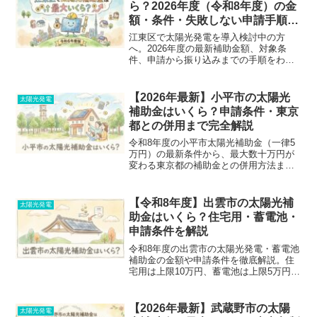
ら？2026年度（令和8年度）の金
額・条件・失敗しない申請手順を
完全解説
江東区で太陽光発電を導入検討中の方
へ。2026年度の最新補助金額、対象条
件、申請から振り込みまでの手順をわか
りやすく解説。東京都や国との併用ルー
ル、絶対にやってはいけない「工事後申
請」の落とし穴など、損せず確実にもら
【2026年最新】小平市の太陽光
太陽光発電
うための完全ガイド。見積もり前に業者
補助金はいくら？申請条件・東京
へ確認すべき質問リストも公開中！
都との併用まで完全解説
令和8年度の小平市太陽光補助金（一律5
万円）の最新条件から、最大数十万円が
変わる東京都の補助金との併用方法まで
徹底解説！「新築対象外」「事前申込の
罠」など、申請前に知るべき失敗回避ポ
イントを分かりやすくまとめました。
【令和8年度】出雲市の太陽光補
太陽光発電
助金はいくら？住宅用・蓄電池・
申請条件を解説
令和8年度の出雲市の太陽光発電・蓄電池
補助金の金額や申請条件を徹底解説。住
宅用は上限10万円、蓄電池は上限5万円！
交付決定前の着工NGなど、申請前に知っ
ておくべき失敗しないための注意点や必
要書類、事業者向け制度との違いまで詳
【2026年最新】武蔵野市の太陽
太陽光発電
しく紹介します。-->