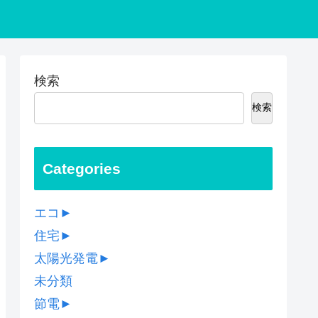
検索
検索
Categories
エコ
►
住宅
►
太陽光発電
►
未分類
節電
►