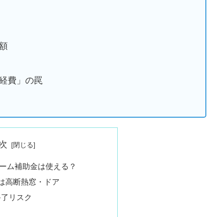
額
経費」の罠
次
ーム補助金は使える？
は高断熱窓・ドア
終了リスク