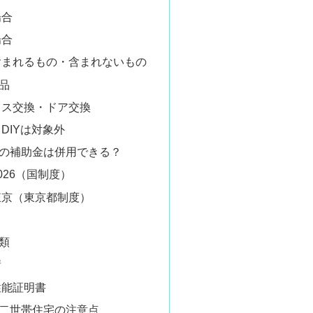
場合
場合
含まれるもの・含まれないもの
品
ラス交換・ドア交換
DIYは対象外
の補助金は併用できる？
026（国制度）
東京（東京都制度）
類
請
性能証明書
二世帯住宅の注意点