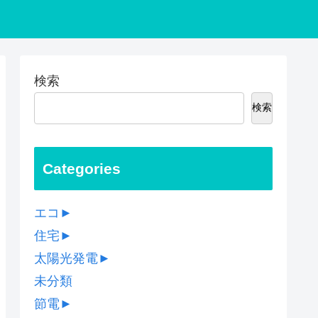
検索
検索
Categories
エコ
►
住宅
►
太陽光発電
►
未分類
節電
►