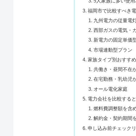
5人家族に多い使用
福岡市で比較すべき
九州電力の従量電
西部ガスの電気・
新電力の固定単価
市場連動型プラン
家族タイプ別おすす
共働き・昼間不在
在宅勤務・乳幼児
オール電化家庭
電力会社を比較する
燃料費調整額を含
解約金・契約期間
申し込み前チェック