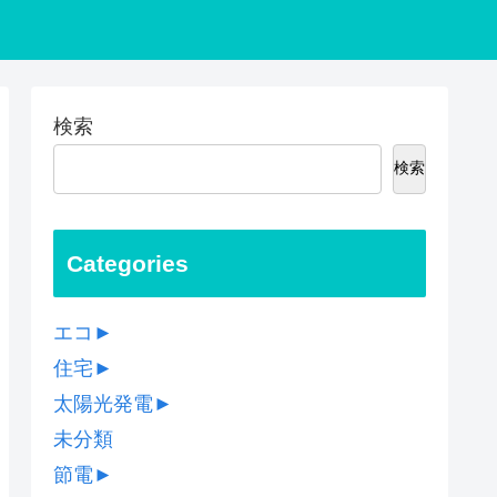
検索
検索
Categories
エコ
►
住宅
►
太陽光発電
►
未分類
節電
►