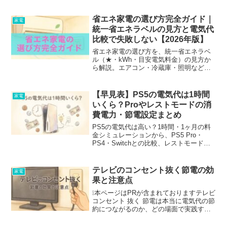
省エネ家電の選び方完全ガイド｜
家電
統一省エネラベルの見方と電気代
比較で失敗しない【2026年版】
省エネ家電の選び方を、統一省エネラベ
ル（★・kWh・目安電気料金）の見方か
ら解説。エアコン・冷蔵庫・照明など主
要家電を電気代で比較し、適正サイズや
使い方のコツまでわかる。
【早見表】PS5の電気代は1時間
家電
いくら？Proやレストモードの消
費電力・節電設定まとめ
PS5の電気代は高い？1時間・1ヶ月の料
金シミュレーションから、PS5 Pro・
PS4・Switchとの比較、レストモードの
待機電力まで徹底解説。「電気代が上が
ったかも…」と悩むゲーマー必見の節電
チェックリストや、根本的な節約方法も
テレビのコンセント抜く節電の効
家電
紹介します。
果と注意点
❕本ページはPRが含まれておりますテレビ
コンセント 抜く 節電は本当に電気代の節
約につながるのか、どの場面で実践すべ
きか、デメリットはあるのかなど、疑問
が次々に浮かぶものです。本記事では、