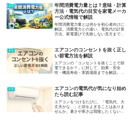
その仕組みや現実的な活用シーン、機能
年間消費電力量とは？意味・計算
家電
面の注意点、代...
方法・電気代の目安を家電メーカ
ー公式情報で解説
年間消費電力量とは何かを初心者向けに
解説。消費電力との違い、電気代の計算
方法、家電選びで失敗しない見方まで、
メーカー・公的機関の情報をもとに整理
します。
エアコンのコンセントを抜く正し
家電
い節電方法を解説
エアコンの「コンセントを抜くことで節
電できるか？」に対して、効果・安全
性・機器寿命・実践場面までを解説。待
機電力の実態から長期不在時の手順ま
で、賢く判断できるよう整理しました。
エアコンの電気代が気になり始め
家電
たら読む記事
エアコンをつけるたびに、「電気代、大
丈夫かな…」と頭をよぎることはありま
せんか。暑さや寒さは我慢したくない。
でも、使えば使うほど電気代が上がる気
がして落ち着かない。毎年、夏や冬が来
るたびに同じことで悩んでいる人は少な
くありません。結論：エア...