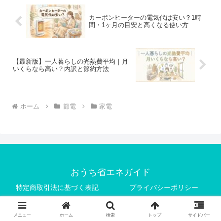
カーボンヒーターの電気代は安い？1時
間・1ヶ月の目安と高くなる使い方
【最新版】一人暮らしの光熱費平均｜月
いくらなら高い？内訳と節約方法
ホーム
節電
家電
おうち省エネガイド
特定商取引法に基づく表記
プライバシーポリシー
お問い合わせ
メニュー
ホーム
検索
トップ
サイドバー
© 2025 おうち省エネガイド.