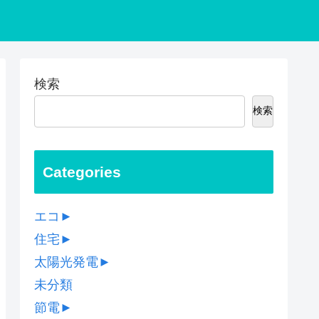
検索
検索
Categories
エコ
►
住宅
►
太陽光発電
►
未分類
節電
►