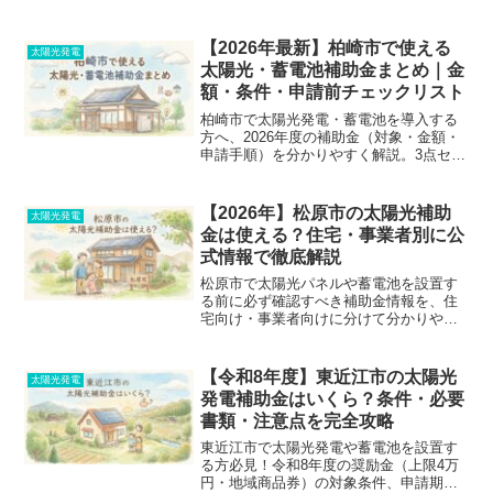
説。東京都の補助金との併用や、書類不
備で損しないための注意点、業者選びの
ポイントまで、初めての方にも分かりや
【2026年最新】柏崎市で使える
太陽光発電
すくまとめました。
太陽光・蓄電池補助金まとめ｜金
額・条件・申請前チェックリスト
柏崎市で太陽光発電・蓄電池を導入する
方へ、2026年度の補助金（対象・金額・
申請手順）を分かりやすく解説。3点セッ
ト条件や新潟県・国制度との併用可否、
雪国ならではの注意点まで、見積もり前
に知っておくべき必須情報を完全網羅し
【2026年】松原市の太陽光補助
太陽光発電
ました。
金は使える？住宅・事業者別に公
式情報で徹底解説
松原市で太陽光パネルや蓄電池を設置す
る前に必ず確認すべき補助金情報を、住
宅向け・事業者向けに分けて分かりやす
く解説。令和8年度の最新公式情報、大阪
府の共同購入、FIT売電制度、そして契約
前に確認すべきチェックリストまで網羅
【令和8年度】東近江市の太陽光
太陽光発電
しています。
発電補助金はいくら？条件・必要
書類・注意点を完全攻略
東近江市で太陽光発電や蓄電池を設置す
る方必見！令和8年度の奨励金（上限4万
円・地域商品券）の対象条件、申請期