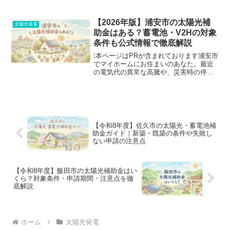
間、必要書類をわかりやすく解説。市外
業者との契約リスクや、もらい損ねない
ための注意点、賢い複数見積もりのコツ
【2026年版】浦安市の太陽光補
太陽光発電
も紹介します。
助金はある？蓄電池・V2Hの対象
条件も公式情報で徹底解説
❕本ページはPRが含まれております浦安市
でマイホームにお住まいのあなた。最近
の電気代の異常な高騰や、災害時の停電
対策として、太陽光発電や蓄電池の導入
を検討していませんか？そして、訪問販
売の営業マンから「今なら市の補助金が
使えてお得ですよ！」...
【令和8年度】佐久市の太陽光・蓄電池補
助金ガイド｜新築・既築の条件や失敗し
ない申請の注意点
【令和8年度】飯田市の太陽光補助金はい
くら？対象条件・申請期間・注意点を徹
底解説
ホーム
太陽光発電