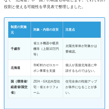
役割と使える可能性を早見表で整理しました。
制度の実施
対象・内容の目安
注意点
元
省エネ機器や暖房
太陽光単体が対象かは
千歳市
機等（上限10万円
要確認。
等）
市町村のゼロカー
個人が直接北海道に申
北海道
ボン事業を支援
請するものではない。
国（環境省/
ZEH・GX志向型住
住宅全体の性能アップ
経産省/国交
宅・省エネリフォ
が条件になることが多
省）
ーム
い。