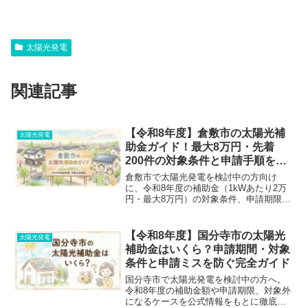
太陽光発電
関連記事
【令和8年度】倉敷市の太陽光補
太陽光発電
助金ガイド！最大8万円・先着
200件の対象条件と申請手順を完
全解説
倉敷市で太陽光発電を検討中の方向け
に、令和8年度の補助金（1kWあたり2万
円・最大8万円）の対象条件、申請期限、
必要書類をわかりやすく解説。新築が対
象外になるケースや蓄電池との違い、失
敗しない業者の選び方まで、公式情報を
【令和8年度】国分寺市の太陽光
太陽光発電
元に徹底解説します。
補助金はいくら？申請期間・対象
条件と申請ミスを防ぐ完全ガイド
国分寺市で太陽光発電を検討中の方へ。
令和8年度の補助金額や申請期限、対象外
になるケースを公式情報をもとに徹底解