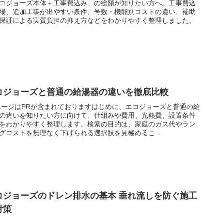
コジョーズ本体＋工事費込み」の総額が知りたい方へ。工事費込
場、追加工事が出やすい条件、号数・機能別コストの違い、補助
保証による実質負担の抑え方などをわかりやすく整理しました。
コジョーズと普通の給湯器の違いを徹底比較
ページはPRが含まれておりますはじめに、エコジョーズと普通の給
の違いを知りたい方に向けて、仕組みや費用、光熱費、設置条件
をわかりやすく整理します。検索の目的は、家庭のガス代やラン
グコストを無理なく下げられる選択肢を見極めるこ...
コジョーズのドレン排水の基本 垂れ流しを防ぐ施工
対策