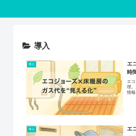
導入
エ
導入
時
エコ
理。
情報
エ
導入