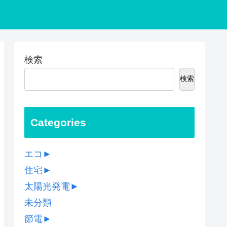
検索
検索
Categories
エコ
►
住宅
►
太陽光発電
►
未分類
節電
►