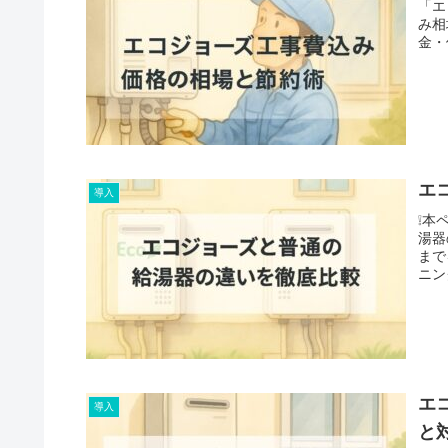
「エ
み相
金・
エ
導入
❕本
湯器
まで
ニン
エ
導入
と