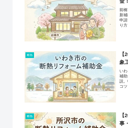
金
前橋
新補
申請
り方
【
断熱
象
いわ
補助
説。
コツ
【
断熱
事