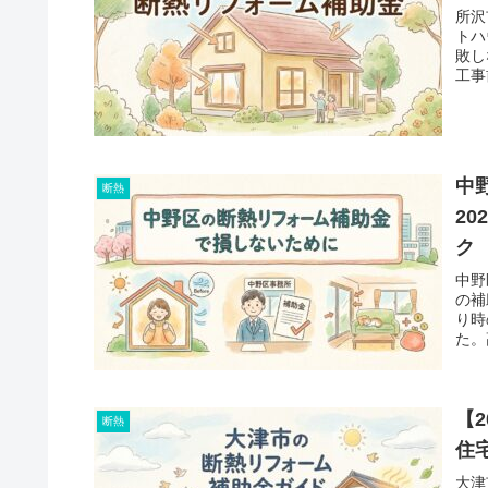
所沢
トハ
敗し
工事
中
断熱
2
ク
中野
の補
り時
た。
【
断熱
住
大津