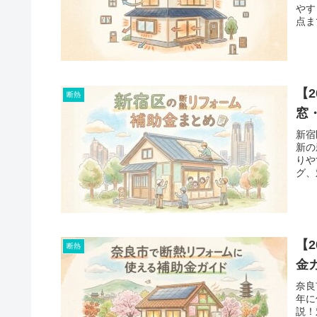
やす
点ま
【
断熱
窓
新宿
新の
りや
グ、
【
断熱
金
奈良
年に
説！