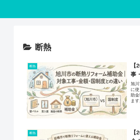
断熱
【
断熱
事
旭川
に使
助金
ます
【
断熱