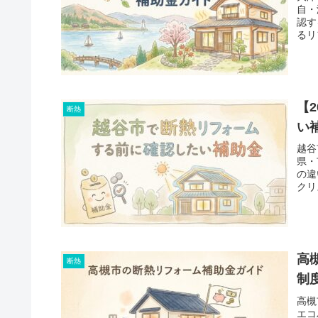
自・
認す
るリ
【
断熱
い
越谷
県・
の違
クリ
高
断熱
制
高槻
エコ