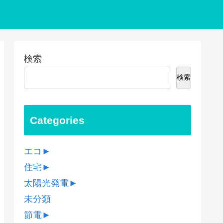
検索
検索
Categories
エコ
►
住宅
►
太陽光発電
►
未分類
節電
►